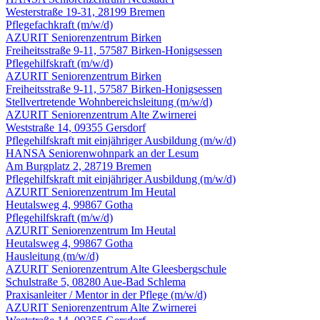
Westerstraße 19-31, 28199 Bremen
Pflegefachkraft
(m/w/d)
AZURIT Seniorenzentrum Birken
Freiheitsstraße 9-11, 57587 Birken-Honigsessen
Pflegehilfskraft
(m/w/d)
AZURIT Seniorenzentrum Birken
Freiheitsstraße 9-11, 57587 Birken-Honigsessen
Stellvertretende Wohnbereichsleitung
(m/w/d)
AZURIT Seniorenzentrum Alte Zwirnerei
Weststraße 14, 09355 Gersdorf
Pflegehilfskraft mit einjähriger Ausbildung
(m/w/d)
HANSA Seniorenwohnpark an der Lesum
Am Burgplatz 2, 28719 Bremen
Pflegehilfskraft mit einjähriger Ausbildung
(m/w/d)
AZURIT Seniorenzentrum Im Heutal
Heutalsweg 4, 99867 Gotha
Pflegehilfskraft
(m/w/d)
AZURIT Seniorenzentrum Im Heutal
Heutalsweg 4, 99867 Gotha
Hausleitung
(m/w/d)
AZURIT Seniorenzentrum Alte Gleesbergschule
Schulstraße 5, 08280 Aue-Bad Schlema
Praxisanleiter / Mentor in der Pflege
(m/w/d)
AZURIT Seniorenzentrum Alte Zwirnerei