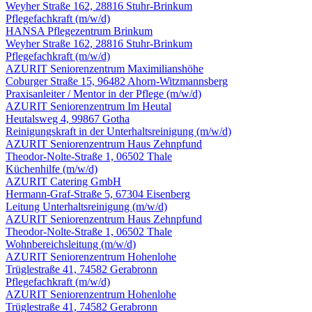
Weyher Straße 162, 28816 Stuhr-Brinkum
Pflegefachkraft
(m/w/d)
HANSA Pflegezentrum Brinkum
Weyher Straße 162, 28816 Stuhr-Brinkum
Pflegefachkraft
(m/w/d)
AZURIT Seniorenzentrum Maximilianshöhe
Coburger Straße 15, 96482 Ahorn-Witzmannsberg
Praxisanleiter / Mentor in der Pflege
(m/w/d)
AZURIT Seniorenzentrum Im Heutal
Heutalsweg 4, 99867 Gotha
Reinigungskraft in der Unterhalts­reinigung
(m/w/d)
AZURIT Seniorenzentrum Haus Zehnpfund
Theodor-Nolte-Straße 1, 06502 Thale
Küchenhilfe
(m/w/d)
AZURIT Catering GmbH
Hermann-Graf-Straße 5, 67304 Eisenberg
Leitung Unterhalts­reinigung
(m/w/d)
AZURIT Seniorenzentrum Haus Zehnpfund
Theodor-Nolte-Straße 1, 06502 Thale
Wohnbereichsleitung
(m/w/d)
AZURIT Seniorenzentrum Hohenlohe
Trüglestraße 41, 74582 Gerabronn
Pflegefachkraft
(m/w/d)
AZURIT Seniorenzentrum Hohenlohe
Trüglestraße 41, 74582 Gerabronn