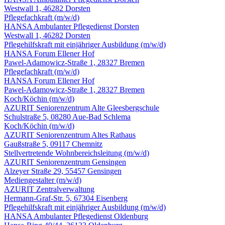
Westwall 1, 46282 Dorsten
Pflegefachkraft
(m/w/d)
HANSA Ambulanter Pflegedienst Dorsten
Westwall 1, 46282 Dorsten
Pflegehilfskraft mit einjähriger Ausbildung
(m/w/d)
HANSA Forum Ellener Hof
Pawel-Adamowicz-Straße 1, 28327 Bremen
Pflegefachkraft
(m/w/d)
HANSA Forum Ellener Hof
Pawel-Adamowicz-Straße 1, 28327 Bremen
Koch/Köchin
(m/w/d)
AZURIT Seniorenzentrum Alte Gleesbergschule
Schulstraße 5, 08280 Aue-Bad Schlema
Koch/Köchin
(m/w/d)
AZURIT Seniorenzentrum Altes Rathaus
Gaußstraße 5, 09117 Chemnitz
Stellvertretende Wohnbereichsleitung
(m/w/d)
AZURIT Seniorenzentrum Gensingen
Alzeyer Straße 29, 55457 Gensingen
Mediengestalter
(m/w/d)
AZURIT Zentralverwaltung
Hermann-Graf-Str. 5, 67304 Eisenberg
Pflegehilfskraft mit einjähriger Ausbildung
(m/w/d)
HANSA Ambulanter Pflegedienst Oldenburg