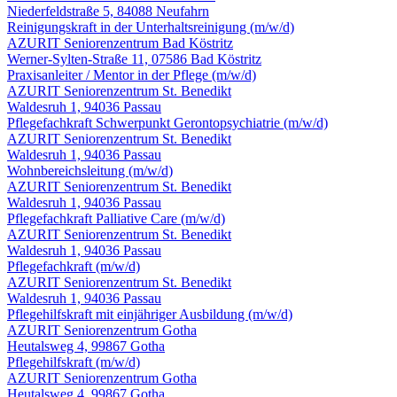
Niederfeldstraße 5, 84088 Neufahrn
Reinigungskraft in der Unterhalts­reinigung
(m/w/d)
AZURIT Seniorenzentrum Bad Köstritz
Werner-Sylten-Straße 11, 07586 Bad Köstritz
Praxisanleiter / Mentor in der Pflege
(m/w/d)
AZURIT Seniorenzentrum St. Benedikt
Waldesruh 1, 94036 Passau
Pflegefachkraft Schwerpunkt Gerontopsychiatrie
(m/w/d)
AZURIT Seniorenzentrum St. Benedikt
Waldesruh 1, 94036 Passau
Wohnbereichsleitung
(m/w/d)
AZURIT Seniorenzentrum St. Benedikt
Waldesruh 1, 94036 Passau
Pflegefachkraft Palliative Care
(m/w/d)
AZURIT Seniorenzentrum St. Benedikt
Waldesruh 1, 94036 Passau
Pflegefachkraft
(m/w/d)
AZURIT Seniorenzentrum St. Benedikt
Waldesruh 1, 94036 Passau
Pflegehilfskraft mit einjähriger Ausbildung
(m/w/d)
AZURIT Seniorenzentrum Gotha
Heutalsweg 4, 99867 Gotha
Pflegehilfskraft
(m/w/d)
AZURIT Seniorenzentrum Gotha
Heutalsweg 4, 99867 Gotha