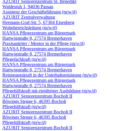
AZURIT Seniorenzentrum St. Benedikt
Waldesruh 1, 94036 Passau
Assistenz der Geschäftsführung
(m/w/d)
AZURIT Zentralverwaltung
Hermann-Graf-Str. 5, 67304 Eisenberg
Wohnbereichsleitung
(m/w/d)
HANSA Pflegezentrum am Bürgerpark
Hartwigstraße 8, 27574 Bremerhaven
Praxisanleiter / Mentor in der Pflege
(m/w/d)
HANSA Pflegezentrum am Bürgerpark
Hartwigstraße 8, 27574 Bremerhaven
Pflegefachkraft
(m/w/d)
HANSA Pflegezentrum am Bürgerpark
Hartwigstraße 8, 27574 Bremerhaven
Reinigungskraft in der Unterhalts­reinigung
(m/w/d)
HANSA Pflegezentrum am Bürgerpark
Hartwigstraße 8, 27574 Bremerhaven
Pflegehilfskraft mit einjähriger Ausbildung
(m/w/d)
AZURIT Seniorenzentrum Bocholt II
Böwings Stegge 6, 46395 Bocholt
Pflegehilfskraft
(m/w/d)
AZURIT Seniorenzentrum Bocholt II
Böwings Stegge 6, 46395 Bocholt
Pflegehilfskraft
(m/w/d)
AZURIT Seniorenzentrum Bocholt II