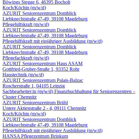
Böwings Stegge 6, 46395 Bocholt
Koch/Köchin
(m/w/d)
AZURIT Seniorenzentrum Domblick
Liebknechtstraße 47-49, 39108 Magdeburg
Pflegehilfskraft
(m/w/d)
AZURIT Seniorenzentrum Domblick
Liebknechtstraße 47-49, 39108 Magdeburg
Pflegehilfskraft mit einjähriger Ausbildung
(m/w/d)
AZURIT Seniorenzentrum Domblick
Liebknechtstraße 47-49, 39108 Magdeburg
Pflegefachkraft
(m/w/d)
AZURIT Seniorenzentrum Haus ASAM
Gottfried-Gruber-Straße 1, 93352 Rohr
Haustechnik
(m/w/d)
AZURIT Seniorenzentrum Palais-Balzac
Roscherstraße 1, 04105 Leipzig
Sachbearbeiter:in
(m/w/d)
Finanzbuchhaltung für Seniorenzentren –
Cluster Chemnitz
AZURIT Seniorenzentrum Brühl
Untere Aktienstraße 2 - 4, 09111 Chemnitz
Koch/Köchin
(m/w/d)
AZURIT Seniorenzentrum Domblick
Liebknechtstraße 47-49, 39108 Magdeburg
Pflegehilfskraft mit einjähriger Ausbildung
(m/w/d)
HANSA Pflegezentrum Brinkum