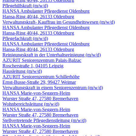
Hansa-Ring 40/44, 26133 Oldenburg
Pflegehilfskraft
(m/w/d)
HANSA Ambulanter Pflegedienst Oldenburg
Hansa-Ring 40/44, 26133 Oldenburg
Verwaltungskraft- Kauffrau im Gesundheitswesen
(m/w/d)
HANSA Ambulanter Pflegedienst Oldenburg
Hansa-Ring 40/44, 26133 Oldenburg
Pflegefachkraft
(m/w/d)
HANSA Ambulanter Pflegedienst Oldenburg
Hansa-Ring 40/44, 26133 Oldenburg
Reinigungskraft in der Unterhalts­reinigung
(m/w/d)
AZURIT Seniorenzentrum Palais-Balzac
Roscherstraße 1, 04105 Leipzig
Hausleitung
(m/w/d)
AZURIT Seniorenzentrum Schillerhöhe
Ernst-Busse-Straße 29, 99427 Weimar
Verwaltungskraft in einem Seniorenzentrum
(m/w/d)
HANSA Marie-von-Seggern-Heim
Wurster Straße 47, 27580 Bremerhaven
Wohnbereichsleitung
(m/w/d)
HANSA Marie-von-Seggern-Heim
Wurster Straße 47, 27580 Bremerhaven
Stellvertretende Pflegedienstleitung
(m/w/d)
HANSA Marie-von-Seggern-Heim
Wurster Straße 47, 27580 Bremerhaven