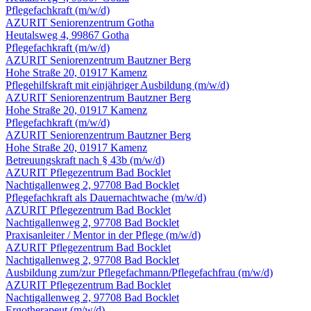
Pflegefachkraft
(m/w/d)
AZURIT Seniorenzentrum Gotha
Heutalsweg 4, 99867 Gotha
Pflegefachkraft
(m/w/d)
AZURIT Seniorenzentrum Bautzner Berg
Hohe Straße 20, 01917 Kamenz
Pflegehilfskraft mit einjähriger Ausbildung
(m/w/d)
AZURIT Seniorenzentrum Bautzner Berg
Hohe Straße 20, 01917 Kamenz
Pflegefachkraft
(m/w/d)
AZURIT Seniorenzentrum Bautzner Berg
Hohe Straße 20, 01917 Kamenz
Betreuungskraft nach § 43b
(m/w/d)
AZURIT Pflegezentrum Bad Bocklet
Nachtigallenweg 2, 97708 Bad Bocklet
Pflegefachkraft als Dauernachtwache
(m/w/d)
AZURIT Pflegezentrum Bad Bocklet
Nachtigallenweg 2, 97708 Bad Bocklet
Praxisanleiter / Mentor in der Pflege
(m/w/d)
AZURIT Pflegezentrum Bad Bocklet
Nachtigallenweg 2, 97708 Bad Bocklet
Ausbildung zum/zur Pflegefachmann/Pflegefachfrau
(m/w/d)
AZURIT Pflegezentrum Bad Bocklet
Nachtigallenweg 2, 97708 Bad Bocklet
Ergotherapeut
(m/w/d)