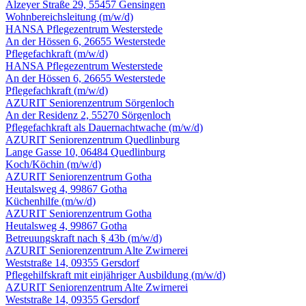
Alzeyer Straße 29, 55457 Gensingen
Wohnbereichsleitung
(m/w/d)
HANSA Pflegezentrum Westerstede
An der Hössen 6, 26655 Westerstede
Pflegefachkraft
(m/w/d)
HANSA Pflegezentrum Westerstede
An der Hössen 6, 26655 Westerstede
Pflegefachkraft
(m/w/d)
AZURIT Seniorenzentrum Sörgenloch
An der Residenz 2, 55270 Sörgenloch
Pflegefachkraft als Dauernachtwache
(m/w/d)
AZURIT Seniorenzentrum Quedlinburg
Lange Gasse 10, 06484 Quedlinburg
Koch/Köchin
(m/w/d)
AZURIT Seniorenzentrum Gotha
Heutalsweg 4, 99867 Gotha
Küchenhilfe
(m/w/d)
AZURIT Seniorenzentrum Gotha
Heutalsweg 4, 99867 Gotha
Betreuungskraft nach § 43b
(m/w/d)
AZURIT Seniorenzentrum Alte Zwirnerei
Weststraße 14, 09355 Gersdorf
Pflegehilfskraft mit einjähriger Ausbildung
(m/w/d)
AZURIT Seniorenzentrum Alte Zwirnerei
Weststraße 14, 09355 Gersdorf