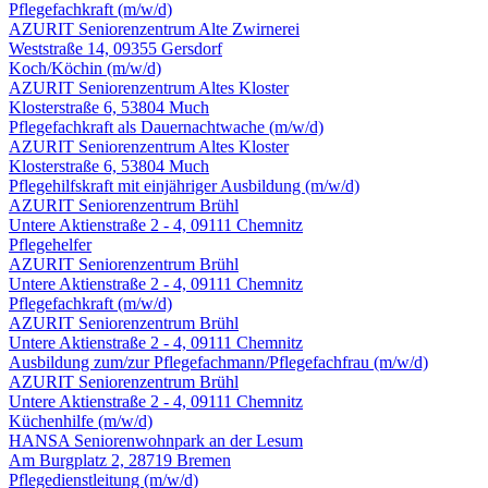
Pflegefachkraft
(m/w/d)
AZURIT Seniorenzentrum Alte Zwirnerei
Weststraße 14, 09355 Gersdorf
Koch/Köchin
(m/w/d)
AZURIT Seniorenzentrum Altes Kloster
Klosterstraße 6, 53804 Much
Pflegefachkraft als Dauernachtwache
(m/w/d)
AZURIT Seniorenzentrum Altes Kloster
Klosterstraße 6, 53804 Much
Pflegehilfskraft mit einjähriger Ausbildung
(m/w/d)
AZURIT Seniorenzentrum Brühl
Untere Aktienstraße 2 - 4, 09111 Chemnitz
Pflegehelfer
AZURIT Seniorenzentrum Brühl
Untere Aktienstraße 2 - 4, 09111 Chemnitz
Pflegefachkraft
(m/w/d)
AZURIT Seniorenzentrum Brühl
Untere Aktienstraße 2 - 4, 09111 Chemnitz
Ausbildung zum/zur Pflegefachmann/Pflegefachfrau
(m/w/d)
AZURIT Seniorenzentrum Brühl
Untere Aktienstraße 2 - 4, 09111 Chemnitz
Küchenhilfe
(m/w/d)
HANSA Seniorenwohnpark an der Lesum
Am Burgplatz 2, 28719 Bremen
Pflegedienstleitung
(m/w/d)