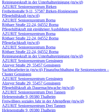
Reinigungskraft in der Unterhalts­reinigung
(m/w/d)
AZURIT Seniorenzentrum Birken
Freiheitsstraße 9-11, 57587 Birken-Honigsessen
Pflegehilfskraft
(m/w/d)
AZURIT Seniorenzentrum Borna
Röthaer Straße 22-24, 04552 Borna
Pflegehilfskraft mit einjähriger Ausbildung
(m/w/d)
AZURIT Seniorenzentrum Borna
Röthaer Straße 22-24, 04552 Borna
Pflegefachkraft
(m/w/d)
AZURIT Seniorenzentrum Borna
Röthaer Straße 22-24, 04552 Borna
Reinigungskraft in der Unterhalts­reinigung
(m/w/d)
AZURIT Seniorenzentrum Gensingen
Alzeyer Straße 29, 55457 Gensingen
Sachbearbeiter:in
(m/w/d)
Finanzbuchhaltung für Seniorenzentren –
Cluster Gensingen
AZURIT Seniorenzentrum Gensingen
Alzeyer Straße 29, 55457 Gensingen
Pflegehilfskraft als Dauernachtwache
(m/w/d)
AZURIT Seniorenzentrum Drei Tannen
Helenenstraße 9, 09380 Thalheim
Freiwilliges soziales Jahr in der Altenpflege
(m/w/d)
AZURIT Seniorenzentrum Drei Tannen
Helenenstraße 9, 09380 Thalheim