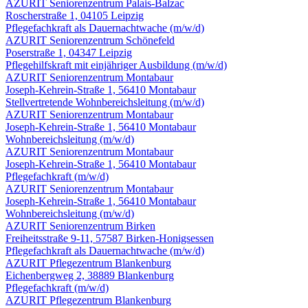
AZURIT Seniorenzentrum Palais-Balzac
Roscherstraße 1, 04105 Leipzig
Pflegefachkraft als Dauernachtwache
(m/w/d)
AZURIT Seniorenzentrum Schönefeld
Poserstraße 1, 04347 Leipzig
Pflegehilfskraft mit einjähriger Ausbildung
(m/w/d)
AZURIT Seniorenzentrum Montabaur
Joseph-Kehrein-Straße 1, 56410 Montabaur
Stellvertretende Wohnbereichsleitung
(m/w/d)
AZURIT Seniorenzentrum Montabaur
Joseph-Kehrein-Straße 1, 56410 Montabaur
Wohnbereichsleitung
(m/w/d)
AZURIT Seniorenzentrum Montabaur
Joseph-Kehrein-Straße 1, 56410 Montabaur
Pflegefachkraft
(m/w/d)
AZURIT Seniorenzentrum Montabaur
Joseph-Kehrein-Straße 1, 56410 Montabaur
Wohnbereichsleitung
(m/w/d)
AZURIT Seniorenzentrum Birken
Freiheitsstraße 9-11, 57587 Birken-Honigsessen
Pflegefachkraft als Dauernachtwache
(m/w/d)
AZURIT Pflegezentrum Blankenburg
Eichenbergweg 2, 38889 Blankenburg
Pflegefachkraft
(m/w/d)
AZURIT Pflegezentrum Blankenburg