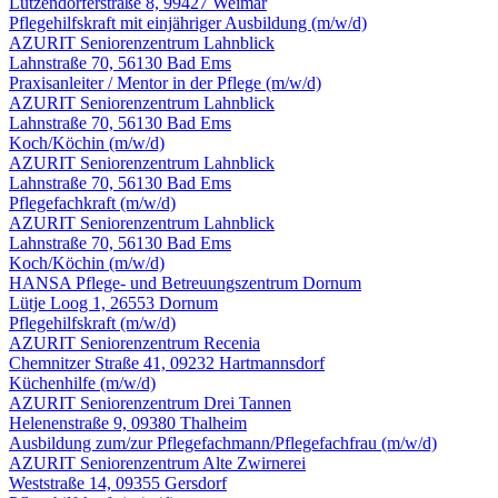
Lützendorferstraße 8, 99427 Weimar
Pflegehilfskraft mit einjähriger Ausbildung
(m/w/d)
AZURIT Seniorenzentrum Lahnblick
Lahnstraße 70, 56130 Bad Ems
Praxisanleiter / Mentor in der Pflege
(m/w/d)
AZURIT Seniorenzentrum Lahnblick
Lahnstraße 70, 56130 Bad Ems
Koch/Köchin
(m/w/d)
AZURIT Seniorenzentrum Lahnblick
Lahnstraße 70, 56130 Bad Ems
Pflegefachkraft
(m/w/d)
AZURIT Seniorenzentrum Lahnblick
Lahnstraße 70, 56130 Bad Ems
Koch/Köchin
(m/w/d)
HANSA Pflege- und Betreuungszentrum Dornum
Lütje Loog 1, 26553 Dornum
Pflegehilfskraft
(m/w/d)
AZURIT Seniorenzentrum Recenia
Chemnitzer Straße 41, 09232 Hartmannsdorf
Küchenhilfe
(m/w/d)
AZURIT Seniorenzentrum Drei Tannen
Helenenstraße 9, 09380 Thalheim
Ausbildung zum/zur Pflegefachmann/Pflegefachfrau
(m/w/d)
AZURIT Seniorenzentrum Alte Zwirnerei
Weststraße 14, 09355 Gersdorf