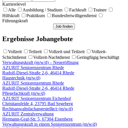
Karrierelevel
Alle
Ausbildung / Studium
Fachkraft
Trainee
Hilfskraft
Praktikum
Bundesfreiwilligendienst
Führungskraft
Ergebnisse Jobangebote
Vollzeit
Teilzeit
Vollzeit und Teilzeit
Vollzeit-
Schichtdienst
Vollzeit-Nachtdienst
Geringfügig beschäftigt
Verwaltungskraft
(m/w/d)
– Neueröffnung
AZURIT Seniorenzentrum Rhede
Rudolf-Diesel-Straße 2-6, 46414 Rhede
Haustechnik
(m/w/d)
AZURIT Seniorenzentrum Rhede
Rudolf-Diesel-Straße 2-6, 46414 Rhede
Pflegefachkraft
(m/w/d)
AZURIT Seniorenzentrum Eichenhof
Christiansfelde 4, 23795 Bad Segeberg
Rechtsanwaltsfachangestellte/r
(m/w/d)
AZURIT Zentralverwaltung
Hermann-Graf-Str. 5, 67304 Eisenberg
Verwaltungskraft in einem Seniorenzentrum
(m/w/d)