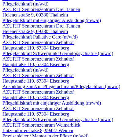
Pflegefachkraft
(m/w/d)
AZURIT Seniorenzentrum Drei Tannen
Helenenstraße 9, 09380 Thalheim
Pflegehilfskraft mit einjähriger Ausbildung
(m/w/d)
AZURIT Seniorenzentrum Drei Tannen
Helenenstraße 9, 09380 Thalheim
Pflegefachkraft Palliative Care
(m/w/d)
AZURIT Seniorenzentrum Zehnthof
Hauptstraße 110, 67304 Eisenberg
Pflegefachkraft Schwerpunkt Gerontopsychiatrie
(m/w/d)
AZURIT Seniorenzentrum Zehnthof
Hauptstraße 110, 67304 Eisenberg
Pflegefachkraft
(m/w/d)
AZURIT Seniorenzentrum Zehnthof
Hauptstraße 110, 67304 Eisenberg
Ausbildung zum/zur Pflegefachmann/Pflegefachfrau
(m/w/d)
AZURIT Seniorenzentrum Zehnthof
Hauptstraße 110, 67304 Eisenberg
Pflegehilfskraft mit einjähriger Ausbildung
(m/w/d)
AZURIT Seniorenzentrum Zehnthof
Hauptstraße 110, 67304 Eisenberg
Pflegefachkraft Schwerpunkt Gerontopsychiatrie
(m/w/d)
AZURIT Seniorenzentrum Weimarblick
Lützendorferstraße 8, 99427 Weimar
Praxisanleiter / Mentor in der Pflege
(m/w/d)