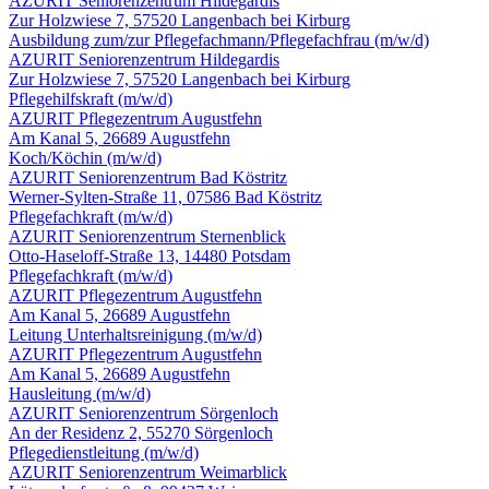
AZURIT Seniorenzentrum Hildegardis
Zur Holzwiese 7, 57520 Langenbach bei Kirburg
Ausbildung zum/zur Pflegefachmann/Pflegefachfrau
(m/w/d)
AZURIT Seniorenzentrum Hildegardis
Zur Holzwiese 7, 57520 Langenbach bei Kirburg
Pflegehilfskraft
(m/w/d)
AZURIT Pflegezentrum Augustfehn
Am Kanal 5, 26689 Augustfehn
Koch/Köchin
(m/w/d)
AZURIT Seniorenzentrum Bad Köstritz
Werner-Sylten-Straße 11, 07586 Bad Köstritz
Pflegefachkraft
(m/w/d)
AZURIT Seniorenzentrum Sternenblick
Otto-Haseloff-Straße 13, 14480 Potsdam
Pflegefachkraft
(m/w/d)
AZURIT Pflegezentrum Augustfehn
Am Kanal 5, 26689 Augustfehn
Leitung Unterhalts­reinigung
(m/w/d)
AZURIT Pflegezentrum Augustfehn
Am Kanal 5, 26689 Augustfehn
Hausleitung
(m/w/d)
AZURIT Seniorenzentrum Sörgenloch
An der Residenz 2, 55270 Sörgenloch
Pflegedienstleitung
(m/w/d)
AZURIT Seniorenzentrum Weimarblick