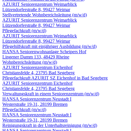
AZURIT Seniorenzentrum Weimarblick
Lützendorferstraße 8, 99427 Weimar
Stellvertretende Wohnbereichsleitung
(m/w/d)
AZURIT Seniorenzentrum Weimarblick
Lützendorferstraße 8, 99427 Weimar
Pflegefachkraft
(m/w/d)
AZURIT Seniorenzentrum Weimarblick
Lützendorferstraße 8, 99427 Weimar
Pflegehilfskraft mit einjähriger Ausbildung
(m/w/d)
HANSA Seniorenwohnanlage Scheipers Hof
Lingener Damm 133, 48429 Rheine
Wohnbereichsleitung
(m/w/d)
AZURIT Seniorenzentrum Eichenhof
Christiansfelde 4, 23795 Bad Segeberg
Pflegefachkraft AZURIT SZ Eichenhof in Bad Segeberg
AZURIT Seniorenzentrum Eichenhof
Christiansfelde 4, 23795 Bad Segeberg
Verwaltungskraft in einem Seniorenzentrum
(m/w/d)
HANSA Seniorenzentrum Neustadt I
Westerstraße 19-31, 28199 Bremen
Pflegefachkraft
(m/w/d)
HANSA Seniorenzentrum Neustadt I
Westerstraße 19-31, 28199 Bremen
Reinigungskraft in der Unterhalts­reinigung
(m/w/d)
HANSA Seniorenzentrum Neustadt I