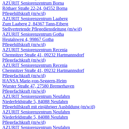
AZURIT Seniorenzentrum Borna
Röthaer Straße 22-24, 04552 Borna
Pflegehilfskraft
(m/w/d)
AZURIT Seniorenzentrum Laaberg
Zum Laaberg 2, 84367 Tann-Eiberg
Stellvertretende Pflegedienstleitung
(m/w/d)
AZURIT Seniorenzentrum Gotha
Heutalsweg 4, 99867 Gotha
Pflegehilfskraft
(m/w/d)
AZURIT Seniorenzentrum Recenia
Chemnitzer Straße 41, 09232 Hartmannsdorf
Pflegefachkraft
(m/w/d)
AZURIT Seniorenzentrum Recenia
Chemnitzer Straße 41, 09232 Hartmannsdorf
Pflegefachkraft
(m/w/d)
HANSA Marie-von-Seggern-Heim
Wurster Straße 47, 27580 Bremerhaven
Pflegefachkraft
(m/w/d)
AZURIT Seniorenzentrum Neufahrn
Niederfeldstraße 5, 84088 Neufahrn
Pflegehilfskraft mit einjähriger Ausbildung
(m/w/d)
AZURIT Seniorenzentrum Neufahrn
Niederfeldstraße 5, 84088 Neufahrn
Pflegefachkraft
(m/w/d)
AZURIT Seniorenzentrum Neufahrn