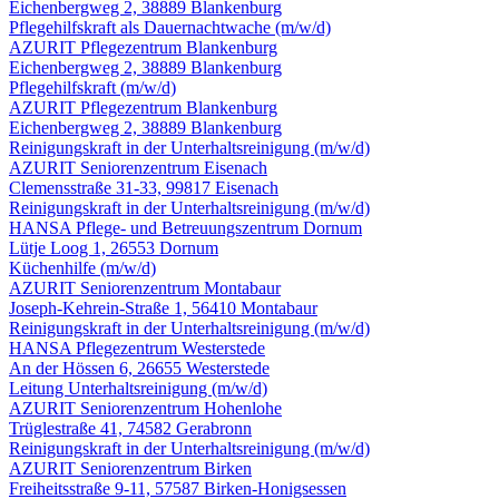
Eichenbergweg 2, 38889 Blankenburg
Pflegehilfskraft als Dauernachtwache
(m/w/d)
AZURIT Pflegezentrum Blankenburg
Eichenbergweg 2, 38889 Blankenburg
Pflegehilfskraft
(m/w/d)
AZURIT Pflegezentrum Blankenburg
Eichenbergweg 2, 38889 Blankenburg
Reinigungskraft in der Unterhalts­reinigung
(m/w/d)
AZURIT Seniorenzentrum Eisenach
Clemensstraße 31-33, 99817 Eisenach
Reinigungskraft in der Unterhalts­reinigung
(m/w/d)
HANSA Pflege- und Betreuungszentrum Dornum
Lütje Loog 1, 26553 Dornum
Küchenhilfe
(m/w/d)
AZURIT Seniorenzentrum Montabaur
Joseph-Kehrein-Straße 1, 56410 Montabaur
Reinigungskraft in der Unterhalts­reinigung
(m/w/d)
HANSA Pflegezentrum Westerstede
An der Hössen 6, 26655 Westerstede
Leitung Unterhalts­reinigung
(m/w/d)
AZURIT Seniorenzentrum Hohenlohe
Trüglestraße 41, 74582 Gerabronn
Reinigungskraft in der Unterhalts­reinigung
(m/w/d)
AZURIT Seniorenzentrum Birken
Freiheitsstraße 9-11, 57587 Birken-Honigsessen