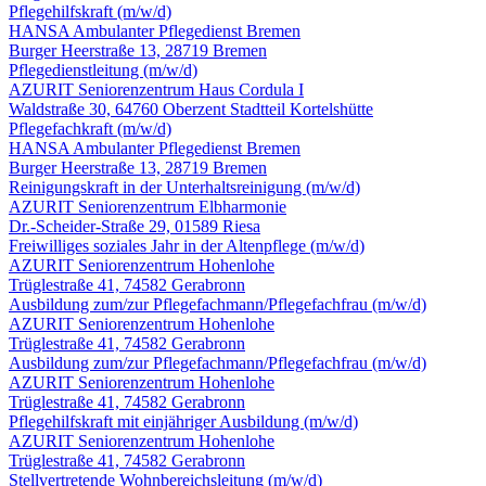
Pflegehilfskraft
(m/w/d)
HANSA Ambulanter Pflegedienst Bremen
Burger Heerstraße 13, 28719 Bremen
Pflegedienstleitung
(m/w/d)
AZURIT Seniorenzentrum Haus Cordula I
Waldstraße 30, 64760 Oberzent Stadtteil Kortelshütte
Pflegefachkraft
(m/w/d)
HANSA Ambulanter Pflegedienst Bremen
Burger Heerstraße 13, 28719 Bremen
Reinigungskraft in der Unterhalts­reinigung
(m/w/d)
AZURIT Seniorenzentrum Elbharmonie
Dr.-Scheider-Straße 29, 01589 Riesa
Freiwilliges soziales Jahr in der Altenpflege
(m/w/d)
AZURIT Seniorenzentrum Hohenlohe
Trüglestraße 41, 74582 Gerabronn
Ausbildung zum/zur Pflegefachmann/Pflegefachfrau
(m/w/d)
AZURIT Seniorenzentrum Hohenlohe
Trüglestraße 41, 74582 Gerabronn
Ausbildung zum/zur Pflegefachmann/Pflegefachfrau
(m/w/d)
AZURIT Seniorenzentrum Hohenlohe
Trüglestraße 41, 74582 Gerabronn
Pflegehilfskraft mit einjähriger Ausbildung
(m/w/d)
AZURIT Seniorenzentrum Hohenlohe
Trüglestraße 41, 74582 Gerabronn
Stellvertretende Wohnbereichsleitung
(m/w/d)