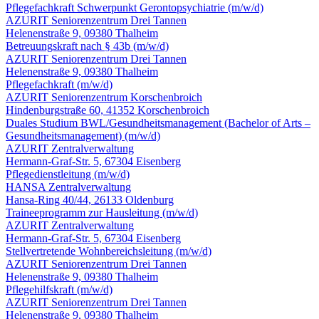
Pflegefachkraft Schwerpunkt Gerontopsychiatrie
(m/w/d)
AZURIT Seniorenzentrum Drei Tannen
Helenenstraße 9, 09380 Thalheim
Betreuungskraft nach § 43b
(m/w/d)
AZURIT Seniorenzentrum Drei Tannen
Helenenstraße 9, 09380 Thalheim
Pflegefachkraft
(m/w/d)
AZURIT Seniorenzentrum Korschenbroich
Hindenburgstraße 60, 41352 Korschenbroich
Duales Studium BWL/Gesundheitsmanagement (Bachelor of Arts –
Gesundheitsmanagement)
(m/w/d)
AZURIT Zentralverwaltung
Hermann-Graf-Str. 5, 67304 Eisenberg
Pflegedienstleitung
(m/w/d)
HANSA Zentralverwaltung
Hansa-Ring 40/44, 26133 Oldenburg
Traineeprogramm zur Hausleitung
(m/w/d)
AZURIT Zentralverwaltung
Hermann-Graf-Str. 5, 67304 Eisenberg
Stellvertretende Wohnbereichsleitung
(m/w/d)
AZURIT Seniorenzentrum Drei Tannen
Helenenstraße 9, 09380 Thalheim
Pflegehilfskraft
(m/w/d)
AZURIT Seniorenzentrum Drei Tannen
Helenenstraße 9, 09380 Thalheim