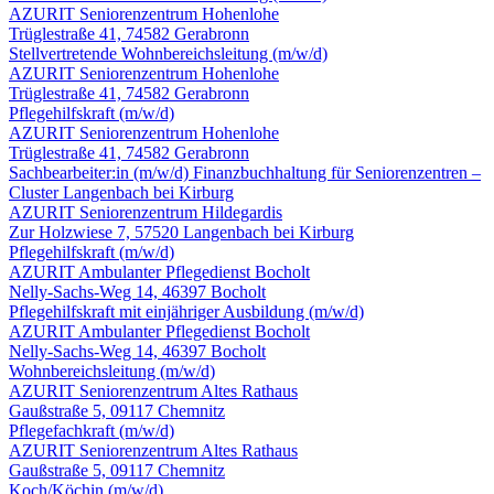
AZURIT Seniorenzentrum Hohenlohe
Trüglestraße 41, 74582 Gerabronn
Stellvertretende Wohnbereichsleitung
(m/w/d)
AZURIT Seniorenzentrum Hohenlohe
Trüglestraße 41, 74582 Gerabronn
Pflegehilfskraft
(m/w/d)
AZURIT Seniorenzentrum Hohenlohe
Trüglestraße 41, 74582 Gerabronn
Sachbearbeiter:in
(m/w/d)
Finanzbuchhaltung für Seniorenzentren –
Cluster Langenbach bei Kirburg
AZURIT Seniorenzentrum Hildegardis
Zur Holzwiese 7, 57520 Langenbach bei Kirburg
Pflegehilfskraft
(m/w/d)
AZURIT Ambulanter Pflegedienst Bocholt
Nelly-Sachs-Weg 14, 46397 Bocholt
Pflegehilfskraft mit einjähriger Ausbildung
(m/w/d)
AZURIT Ambulanter Pflegedienst Bocholt
Nelly-Sachs-Weg 14, 46397 Bocholt
Wohnbereichsleitung
(m/w/d)
AZURIT Seniorenzentrum Altes Rathaus
Gaußstraße 5, 09117 Chemnitz
Pflegefachkraft
(m/w/d)
AZURIT Seniorenzentrum Altes Rathaus
Gaußstraße 5, 09117 Chemnitz
Koch/Köchin
(m/w/d)